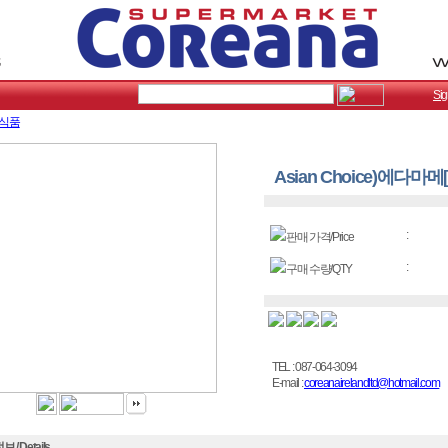
Sig
식품
Asian Choice)에다마메[
:
판매 가격/Price
:
구매 수량/QTY
TEL : 087-064-3094
E-mail :
coreanairelandltd@hotmail.com
 / Details