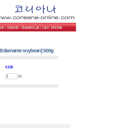
n In
│
Order Info
│
Shopping Cart
│
Q & A
│
My Page
Edamame soybean] 500g
€ 2.50
EA