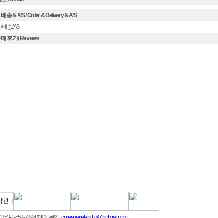
송 & A/S / Order & Delivery & A/S
/배송/AS
 후기 / Reviews
353-1-552-7894
/ 메일문의 :
coreanairelandltd@hotmail.com