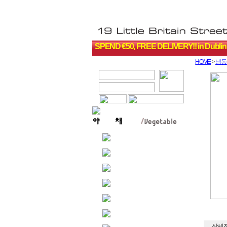
SPEND €50, FREE DELIVERY!! in Dublin
HOME
>
냉동
상세 정보