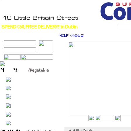
SPEND €50, FREE DELIVERY!! in Dublin
HOME
>
가공식품
상세 정보 / Details