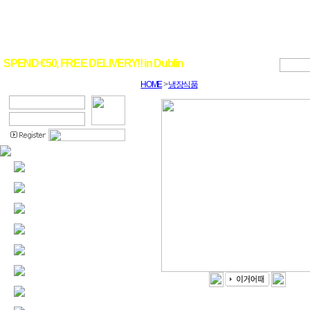
SPEND €50, FREE DELIVERY!! in Dublin
HOME
>
냉장식품