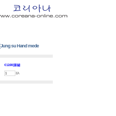
n In
│
Order Info
│
Shopping Cart
│
Q & A
│
My Page
ung su Hand mede
€ 12.00 [품절]
EA