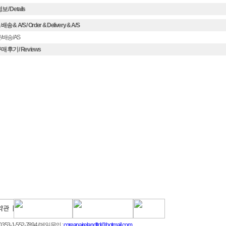
 / Details
송 & A/S / Order & Delivery & A/S
/배송/AS
 후기 / Reviews
353-1-552-7894
/ 메일문의 :
coreanairelandltd@hotmail.com