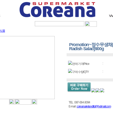
Sig
식품
Promotion~정수무생채[J
Radish Salad]900g
:
판매 가격/Price
:
구매 수량/QTY
TEL : 087-064-3094
E-mail :
coreanairelandltd@hotmail.com