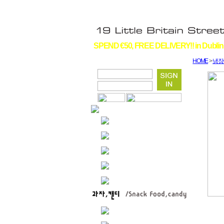
SPEND €50, FREE DELIVERY!! in Dublin
HOME
>
냉장