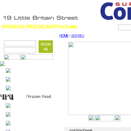
SPEND €50, FREE DELIVERY!! in Dublin
HOME
>
과자,캔디
상세 정보 / Details