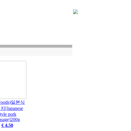
│
Order Info
│
Shopping Cart
│
Q & A
│
My Page
Foods)일본식
[Japanese
tyle pork
usage]200g
€ 4.50