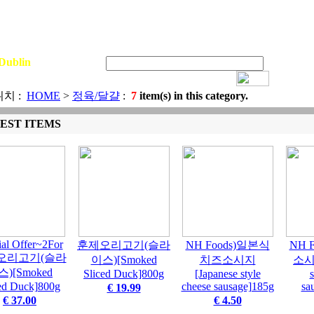
Dublin
Sign In
치 :
HOME
>
정육/달걀
:
7
item(s) in this category.
EST ITEMS
ial Offer~2For
훈제오리고기(슬라
NH Foods)일본식
NH 
오리고기(슬라
이스)[Smoked
치즈소시지
소시지
)[Smoked
Sliced Duck]800g
[Japanese style
s
ed Duck]800g
cheese sausage]185g
sa
€ 19.99
€ 37.00
€ 4.50