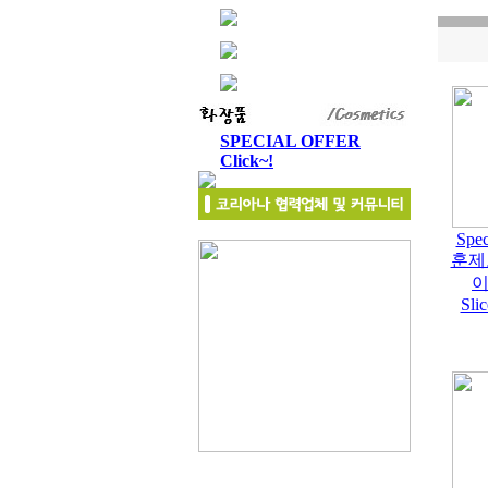
SPECIAL OFFER
Click~!
Spec
훈제
이
Sli