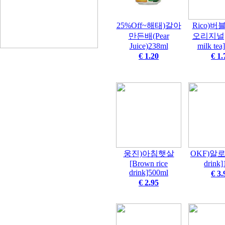
25%Off~해태)갈아
Rico)
만든배(Pear
오리지널[B
Juice)238ml
milk tea
€ 1.20
€ 1.
웅진)아침햇살
OKF)알로
[Brown rice
drink]
drink]500ml
€ 3.
€ 2.95