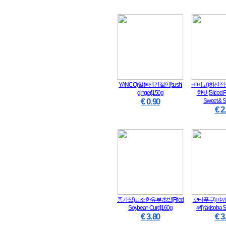
YANCO)일본생강절임[sushi
비비고)하선
ginger]150g
한맛 [Sliced R
€ 0.90
Sweet & S
€ 2
종가집)고소한유부초밥[Fried
오타푸쿠)야
Soybean Curd]160g
분[Yakisoba S
€ 3.80
€ 3