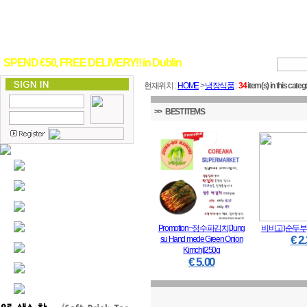
SPEND €50, FREE DELIVERY!! in Dublin
현재위치 :
HOME
>
냉장식품
:
34
item(s) in this categ
>> BEST ITEMS
Promotion~정수파김치[Jung
비비고)순두부[sof
€ 2
su Hand mede Green Onion
Kimchi]250g
€ 5.00