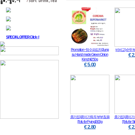
SPECIAL OFFER Click~!
Promotion~정수파김치[Jung
비비고)순두부[sof
€ 2
su Hand mede Green Onion
Kimchi]250g
€ 5.00
종가집)콩이가득두부부침용
종가집)콩이
[Tofu for Frying]300g
[Tofu for 
€ 2.80
€ 2