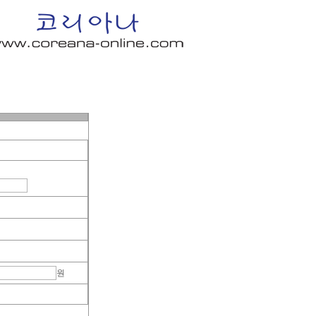
n In
│
Order Info
│
Shopping Cart
│
Q & A
│
My Page
원