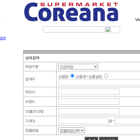
Sig
검색
상세 검색
매장구분
상품명
상품명 + 상품설명
검색어
제조사
브랜드
모델(코드)명
가격대
원 ~
정렬방법