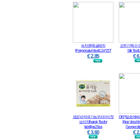
녹차원)둥글레차
오뚜기)옥수수
[Polygonatum tea]1.2g*25T
Silk Tea]
€ 2.85
€ 6
샘표)순작유기농우리아이첫
OKF)알로에
보리차[barely Tea for
[Aloe Vera K
kids]8gx20ea
Genger dr
€ 3.60
€ 2