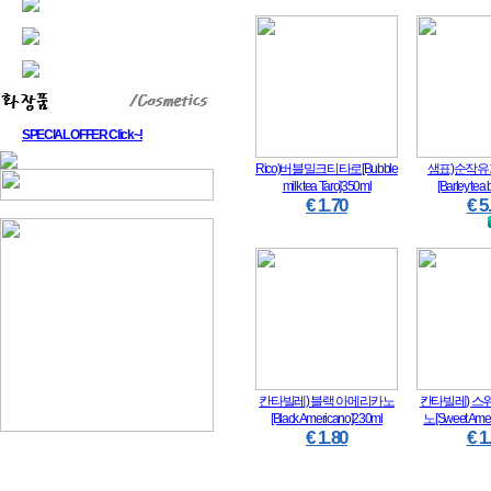
SPECIAL OFFER Click~!
Rico)버블밀크티타로[Bubble
샘표)순작
milk tea Taro]350ml
[Barley tea
€ 1.70
€ 5
칸타빌레) 블랙 아메리카노
칸타빌레) 스
[Black Americano]230ml
노[Sweet Amer
€ 1.80
€ 1