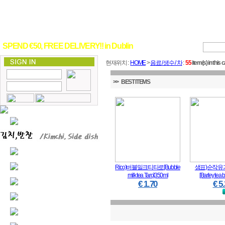
SPEND €50, FREE DELIVERY!! in Dublin
현재위치 :
HOME
>
음료 / 생수 / 차
:
55
item(s) in this 
>> BEST ITEMS
Rico)버블밀크티타로[Bubble
샘표)순작유
milk tea Taro]350ml
[Barley tea
€ 1.70
€ 5