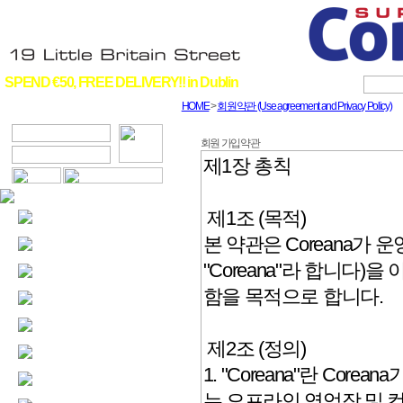
SPEND €50, FREE DELIVERY!! in Dublin
HOME
>
회원약관 (Use agreement and Privacy Policy)
회원 가입약관